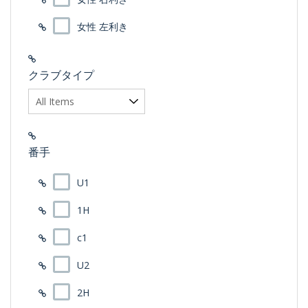
ピン アンサー
Piretti(ピレッティ)
ピン ZING
女性 左利き
PORTWIKK(ポートウィック)
PXG
RADIUS(ラディウス)
RAZZLE DAZZLE(ラズルダズル)
クラブタイプ
REVE(レーブ)
RJベティナルディ
RODDIO(ロッディオ)
RomaRo(ロマロ)
SYB
番手
TAKEHIKO ODA(オダ)
TRPX(トリプルX)
U1
Zodia
アキラ
1H
イオンスポーツ
ウィットラム･ゴルフ
c1
エポンゴルフ(EPON)
カムイ
U2
グランディスタ
グランプリ
2H
クレイジー