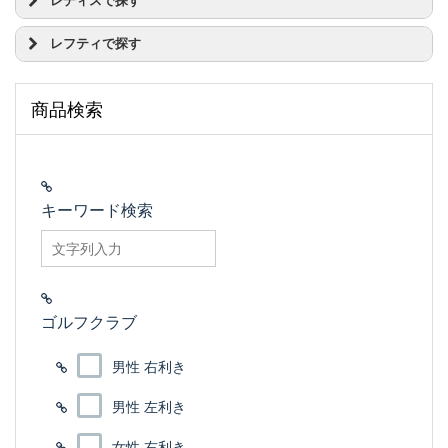
レディスで探す
)
ABROAD(アブロード)
ミズノ JPX
オデッセイ TOULON(トゥーロン)
AFD
ミズノ MP
ドライバー
オデッセイ Toe Up(トゥ アップ)
レフティで探す
AXIS GOLF(アクシスゴルフ)
ヤマハ インプレス
フェアウェイウッド
オデッセイ VERSA(ヴァーサ)
BALDO(バルド)
ヤマハ RMX(リミックス)
ユーティリティー
ドライバー
オデッセイ WORKS(ワークス)
BENOCK(ベノック)
ヨネックス EZONE
アイアンセット
フェアウェイウッド
オデッセイ ブラックシリーズ
商品検索
BIRTH(バース)
ウェッジ
ユーティリティー
オデッセイ ホワイト アイス
BUDDY
パター
アイアンセット
オデッセイ ホワイト ホット
DOCUS(ドゥーカス)
フルセット
ウェッジ
オデッセイ ホワイト スチール
EDEL(イーデル)
ハーフセット
パター
オデッセイ ミルドコレクション
EMILLID BAHAMA
オデッセイ トライホット
キーワード検索
FREIHEIT(フライハイト)
オデッセイ 2-Ball
FUSO DREAM(フソードリーム)
searchfilter_pro
タイトリスト スコッティ・キャメロン
Golden Ratio(ゴールデンレシオ)
テーラーメイド GHOST
GTDゴルフプロダクト
テーラーメイド スパイダー
J BEAM
テーラーメイド TP コレクション
ゴルフクラブ
Jean-Baptiste(ジャンバティスト)
テーラーメイド ロッサ
KNS
プロギア シルバーブレード
KRONOS(クロノス)
男性 右利き
ピン CADENCE(ケーデンス)
METALFACTORY
ピン SIGMA
MIRAI(ミライ)
男性 左利き
ピン VAULT
Modart(モダート)
ピン スコッツデール
女性 右利き
NUD