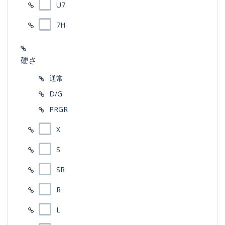
U7
7H
硬さ
通常
D/G
PRGR
X
S
SR
R
L