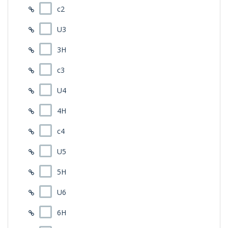
ジャスティック
c2
ジョージスピリッツ
デザインチューニング
U3
ピジョンゴルフ
フォーブス
3H
マスターズ
c3
マスダゴルフ
マックスソウル(MAX SOUL)
U4
ミステリー
ムジーク(muziik)
4H
リョーマ(RYOMA) ゴルフ
ルーツゴルフ(ゴーセン)
c4
ワークス ゴルフ
三浦技研
U5
5H
U6
6H