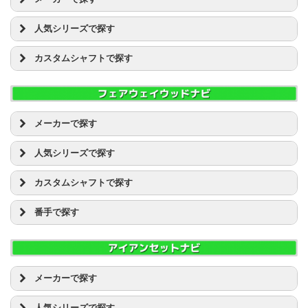
PXG [14]
BALDO(バルド) [1]
RAZZLE DAZZLE(ラズルダズル) [1]
人気シリーズで探す
PXG [1]
RODDIO(ロッディオ) [1]
その他 [1]
キャロウェイ EPIC
RomaRo(ロマロ) [4]
カスタムシャフトで探す
キャロウェイ [46]
キャロウェイ ROGUE(ローグ）
TECH PLUS [1]
クリーブランド [1]
キャロウェイ X HOT
Basileus(バシレウス)
USアスリート [2]
コブラ [4]
キャロウェイ X2 HOT
Crime of Angel(クライムオブエンジェル)
WOSS [1]
タイトリスト [13]
タイトリスト 913
ワクチンコンポ
Waoww [2]
ダンロップ [53]
タイトリスト 915
Lanakira Kanaloa
メーカーで探す
Yes! [3]
ツアーチャンプ [1]
タイトリスト 917
REVE
advisor [1]
BALDO(バルド) [1]
テーラーメイド [48]
タイトリスト VG3
TRPX(トリプルX)
人気シリーズで探す
その他 [3]
GTDゴルフプロダクト [1]
ナイキ [2]
ダイワ(グローブライド） ONOFF
UST マミヤ ATTAS
三浦技研 [2]
TECH PLUS [1]
キャロウェイ EPIC
ピン [6]
ダンロップ ゼクシオ(XXIO)
UST マミヤ DAAAS
カスタムシャフトで探す
イオンスポーツ [2]
USアスリート [2]
キャロウェイ ROGUE(ローグ）
ブリヂストン [26]
ダンロップ スリクソン(SRIXON)
UST マミヤ AUGA
エポンゴルフ(EPON) [3]
Waoww [1]
キャロウェイ X HOT
Basileus(バシレウス)
プロギア [8]
テーラーメイド ロケットボールズ(ROCKET BALLZ)
ツアーAD BB
オデッセイ [30]
番手で探す
キャロウェイ [28]
キャロウェイ X2 HOT
Crime of Angel(クライムオブエンジェル)
ホンマ [7]
テーラーメイド GLOIRE(グローレ)
ツアーAD DI
カムイ [3]
コブラ [2]
タイトリスト 913
ワクチンコンポ
2W
マルマン [4]
テーラーメイド Mシリーズ
ツアーAD DJ
キャスコ [2]
タイトリスト [5]
タイトリスト 915
Lanakira Kanaloa
3W
ミズノ [3]
テーラーメイド SLDR
ツアーAD EV
キャロウェイ [129]
ダンロップ [63]
タイトリスト 917
REVE
4W
ムジーク(muziik) [1]
ナイキ VAPOR(ヴェイパー)
ツアーAD GP
クリーブランド [17]
ツアーチャンプ [1]
タイトリスト VG3
TRPX(トリプルX)
5W
ヤマハ [16]
メーカーで探す
ピン G30
ツアーAD GT
コブラ [10]
テーラーメイド [18]
ダイワ(グローブライド） ONOFF
UST マミヤ ATTAS
7W
ヨネックス [2]
ピン G400
ツアーAD IZ
BALDO(バルド) [2]
タイトリスト [52]
ナイキ [1]
ダンロップ ゼクシオ(XXIO)
UST マミヤ DAAAS
9W
リョーマ(RYOMA) ゴルフ [2]
ピン G410
人気シリーズで探す