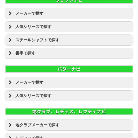
ミズノ JPX
Speeder 661 エボリューション
ピン [8]
KURO KAGE XM
ダイワ(グローブライド） ONOFF
NSプロ 950GH
U3
ブリヂストン JGR
ミズノ MP CRAFT
Speeder 757 エボリューション
ブリヂストン [8]
KURO KAGE XT
ダンロップ ゼクシオ(XXIO)
NSプロ MODUS3 TOUR105
U4
ブリヂストン TOUR B
メーカーで探す
ヤマハ インプレス
FUBUKI V
プロギア [1]
TENSEI CK PRO
ダンロップ スリクソン(SRIXON)
NSプロ MODUS3 TOUR120
U5
ブリヂストン PHYZ(ファイズ)
ヤマハ RMX(リミックス)
FUBUKI AT
RAZZLE DAZZLE(ラズルダズル) [1]
ミズノ [4]
ディアマナ BF
テーラーメイド ロケットボールズ(ROCKET BALLZ)
NSプロ MODUS3 TOUR125
U6
ブリヂストン ツアーステージ X ブレード
人気シリーズで探す
ヨネックス EZONE
FUBUKI J
RomaRo(ロマロ) [1]
ヤマハ [3]
ディアマナ DF
テーラーメイド GLOIRE(グローレ)
NSプロ ZELOS
U7
ブリヂストン ツアーステージ VIQ
FUBUKI K
WOSS [1]
キャスコ ドルフィン
ロイヤルコレクション [2]
ディアマナ RF
テーラーメイド Mシリーズ
プロジェクトX
プロギア egg
スチールシャフトで探す
FUBUKI ZT
三浦技研 [1]
キャロウェイ JAWS
ディアマナ ZF
テーラーメイド SLDR
ライフル
プロギア RS
FUBUKI α
カムイ [3]
キャロウェイ MACK DADDY
D/G
ディアマナ B
ナイキ VAPOR(ヴェイパー)
ホンマ BERES
番手で探す
KURO KAGE XD
キャスコ [1]
クリーブランド RTX
D/G ツアーイシュー
ディアマナ R
ピン G30
ホンマ TOUR WORLD(ツアーワールド)
KURO KAGE XM
キャロウェイ [17]
クリーブランド スマートソール
KBS
PW
ディアマナ W
ピン G400
ホンマ Be ZEAL(ビジール)
KURO KAGE XT
クリーブランド [16]
タイトリスト ボーケイ
NSプロ 850GH
AW
ディアマナX X
ピン G410
マルマン シャトル
TENSEI CK PRO
コブラ [3]
ピン GLIDE(グライド)
NSプロ 950GH
SW
ブリヂストン JGR
マルマン マジェスティ
ディアマナ BF
タイトリスト [32]
ピン TOUR GORGE
NSプロ MODUS3 TOUR105
LW
ブリヂストン TOUR B
メーカーで探す
ミズノ JPX
ディアマナ DF
ダンロップ [1]
ブリヂストン TOUR B
NSプロ MODUS3 TOUR120
ブリヂストン PHYZ(ファイズ)
ミズノ MP
L.A.B. GOLF [2]
ディアマナ RF
テーラーメイド [15]
ブリヂストン ツアーステージ
NSプロ MODUS3 TOUR125
ブリヂストン ツアーステージ VIQ
人気シリーズで探す
ヤマハ インプレス
Yes! [3]
ディアマナ ZF
ピン [1]
ホンマ BERES
NSプロ ZELOS
プロギア egg
ヤマハ RMX(リミックス)
オデッセイ [30]
アクシネット ブルーズアイ
ディアマナ B
フォーティーン [19]
ホンマ TOUR WORLD(ツアーワールド)
プロジェクトX
プロギア RS
ヨネックス EZONE
ダンロップ [1]
オデッセイ EXO(エクソー)
ディアマナ R
ブリヂストン [5]
ミズノ MP
ライフル
ホンマ BERES
テーラーメイド [7]
オデッセイ METAL-X
ディアマナ W
マジェスティゴルフ(マルマン) [2]
ヤマハ インプレス
ホンマ TOUR WORLD(ツアーワールド)
ピン [3]
オデッセイ O-WORKS(オーワークス)
ディアマナX X
地クラブメーカーで探す
ミズノ [9]
ヤマハ RMX(リミックス)
ホンマ Be ZEAL(ビジール)
ブリヂストン [1]
オデッセイ STROKE LAB(ストロークラボ)
ヤマハ [3]
リンクス リンクス マジックマリガン(Magic Mulligan
A DESIGN GOLF
マルマン マジェスティ
オデッセイ TANK(タンク)