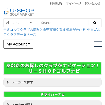
Skip
利用規約
マイページ
問い合わせ
to
content
U-SHOP Golf Market dev
中古ゴルフクラブ最大級！U-SHOPゴルフマーケット
中古ゴルフクラブの情報と販売実績や買取相場が分かる! 中古ゴル
フクラブデータベース
My Account
メーカーで探す
BALDO(バルド) [4]
EDEL(イーデル) [1]
GTDゴルフプロダクト [4]
L.A.B. GOLF [2]
メーカーで探す